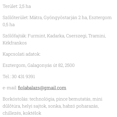
Terület: 2,5 ha
Szőlőterület: Mátra, Gyöngyöstarján 2 ha, Esztergom
0,5 ha
Szőlőfajták: Furmint, Kadarka, Cserszegi, Tramini,
Kékfrankos
Kapcsolati adatok:
Esztergom, Galagonyás út 82, 2500
Tel.: 30 431 9391
e-mail:
fiolabalazs@gmail.com
Borkóstolás: technológia, pince bemutatás, mini
dűlőtúra, helyi sajtok, sonka, habzó poharazás,
chillezés, koktélok