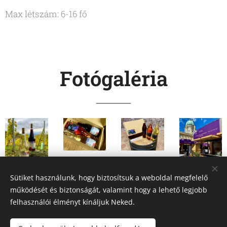
Max létszám: 6-16 fő
Fotógaléria
Sütiket használunk, hogy biztosítsuk a weboldal megfelelő
működését és biztonságát, valamint hogy a lehető legjobb
felhasználói élményt kínáljuk Neked.